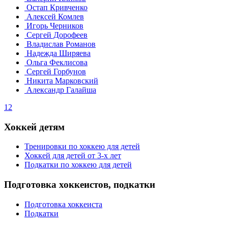
Остап Кривченко
Алексей Комлев
Игорь Черников
Сергей Дорофеев
Владислав Романов
Надежда Ширяева
Ольга Феклисова
Сергей Горбунов
Никита Марковский
Александр Галайша
1
2
Хоккей детям
Тренировки по хоккею для детей
Хоккей для детей от 3-х лет
Подкатки по хоккею для детей
Подготовка хоккеистов, подкатки
Подготовка хоккеиста
Подкатки