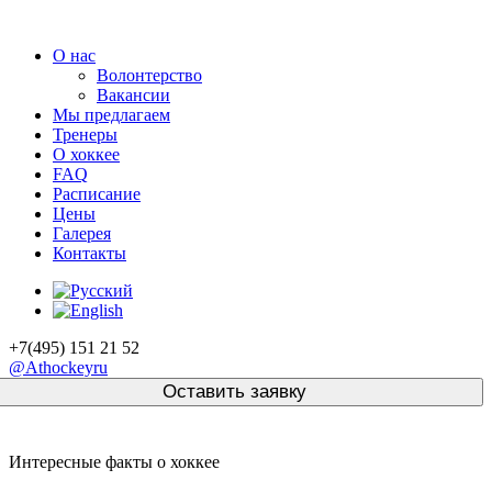
О нас
Волонтерство
Вакансии
Мы предлагаем
Тренеры
О хоккее
FAQ
Расписание
Цены
Галерея
Контакты
+7(495) 151 21 52
@Athockeyru
Интересные факты о хоккее