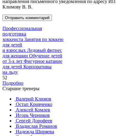
направления письменного уведомления по адресу ИП
Климову В. В.
Профессиональная
подготовка
хоккеиста
Занятия по хоккею
для детей
и взрослых
Ледовый фитнес
для
женщин
Обучение детей
от
3-х лет
Фигурное катание
для
детей
Корпоративы
на льду
52
Подробно
Старшие тренеры
Валерий Климов
Остап Кривченко
Алексей Комлев
Игорь Черников
Сергей Дорофеев
Владислав Романов
Надежда Ширяева