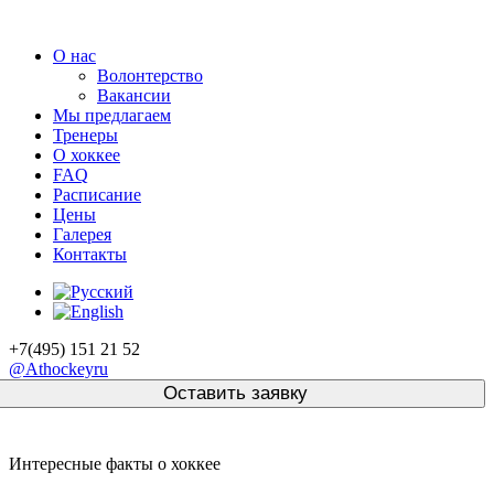
О нас
Волонтерство
Вакансии
Мы предлагаем
Тренеры
О хоккее
FAQ
Расписание
Цены
Галерея
Контакты
+7(495) 151 21 52
@Athockeyru
Интересные факты о хоккее