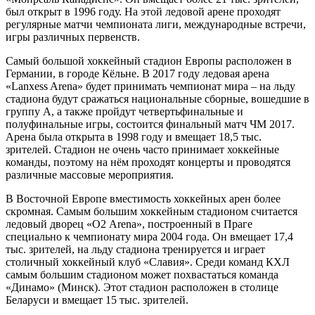
был открыт в 1996 году. На этой ледовой арене проходят
регулярные матчи чемпионата лиги, международные встречи,
игры различных первенств.
Самый большой хоккейный стадион Европы расположен в
Германии, в городе Кёльне. В 2017 году ледовая арена
«Lanxess Arena» будет принимать чемпионат мира – на льду
стадиона будут сражаться национальные сборные, вошедшие в
группу А, а также пройдут четвертьфинальные и
полуфинальные игры, состоится финальный матч ЧМ 2017.
Арена была открыта в 1998 году и вмещает 18,5 тыс.
зрителей. Стадион не очень часто принимает хоккейные
команды, поэтому на нём проходят концерты и проводятся
различные массовые мероприятия.
В Восточной Европе вместимость хоккейных арен более
скромная. Самым большим хоккейным стадионом считается
ледовый дворец «О2 Arena», построенный в Праге
специально к чемпионату мира 2004 года. Он вмещает 17,4
тыс. зрителей, на льду стадиона тренируется и играет
столичный хоккейный клуб «Славия». Среди команд КХЛ
самым большим стадионом может похвастаться команда
«Динамо» (Минск). Этот стадион расположен в столице
Беларуси и вмещает 15 тыс. зрителей.