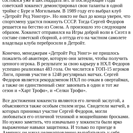
состоялся уже в шестнадцать лет. В последующие годы
советский хоккеист демонстрировал свои таланты в одной
тройке с Буре и Могильным. В 1989 году его выбрал клуб
«Детройт Ред Уингерз». Но никто не был до конца уверен, что
спортсмену удастся покинуть СССР. Тогда Сергей Федоров
решается на бегство из Союза. А произошло это следующим
образом. Хоккеист отправился на Игры доброй воли в Сиэтл в
составе советской сборной, а оттуда его на частном самолете
владельца клуба перебросили в Детройт.
Конечно, менеджерам «Детройт Ред Уингз» не пришлось
пожалеть об авантюре, которую они затеяли, чтобы получить
ценного игрока. В результате за свою карьеру в НХЛ Федоров
успешно реализовал 483 гола. Он числится в ТОП-15 игроков
Лиги, приняв участие в 1248 регулярных матчах. Сергей
Федоров является рекордсменом НХЛ по очкам в овертаймах,
а также он единственный смог завоевать в один и тот же
сезон и «Харт Трофи», и «Селки Трофи».
Все достижения хоккеиста являются его личной заслугой, а
объясняются также особым стилем игры. Свидетели матчей, в
которых принимал участие Сергей Федоров, могли
любоваться его отличной техникой и мощнейшими бросками.
Но нужно заметить, что изначально у хоккеиста были ярко
выраженные навыки защитника. И только по приезде в
Америку он начал целенаправленно вырабатывать у себя