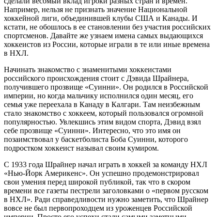
сделали весомый вклад игроки разных стран и времен.
Например, нельзя не признать значение Национальной
хоккейной лиги, объединившей клубы США и Канады. И
кстати, не обошлось в ее становлении без участия российских
спортсменов. Давайте же узнаем имена самых выдающихся
хоккеистов из России, которые играли в те или иные времена
в НХЛ.
Начинать знакомство с знаменитыми хоккеистами
российского происхождения стоит с Дэвида Шрайнера,
получившего прозвище «Суинни». Он родился в Российской
империи, но когда мальчику исполнился один месяц, его
семья уже переехала в Канаду в Калгари. Там неизбежным
стало знакомство с хоккеем, который пользовался огромной
популярностью. Увлекшись этим видом спорта, Дэвид взял
себе прозвище «Суинни». Интересно, что это имя он
позаимствовал у баскетболиста Боба Суинни, которого
подростком хоккеист называл своим кумиром.
С 1933 года Шрайнер начал играть в хоккей за команду НХЛ
«Нью-Йорк Америкенс». Он успешно продемонстрировал
свои умения перед широкой публикой, так что в скором
времени все газеты пестрели заголовками о «первом русском
в НХЛ». Ради справедливости нужно заметить, что Шрайнер
вовсе не был первопроходцем из уроженцев Российской
империи. Просто его успехи стали самыми заметными.