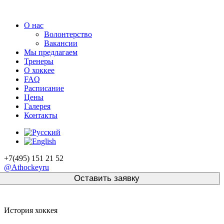
О нас
Волонтерство
Вакансии
Мы предлагаем
Тренеры
О хоккее
FAQ
Расписание
Цены
Галерея
Контакты
+7(495) 151 21 52
@Athockeyru
История хоккея