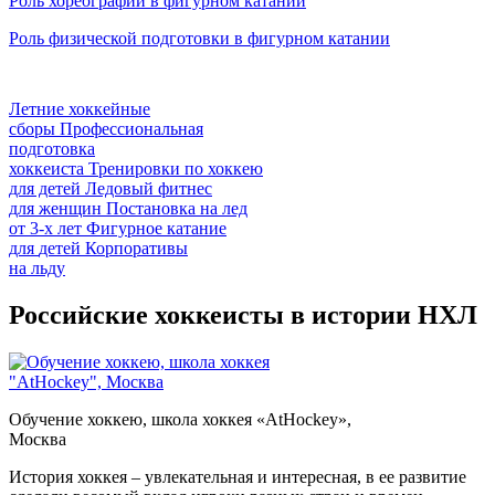
Роль хореографии в фигурном катании
Роль физической подготовки в фигурном катании
Летние хоккейные
сборы
Профессиональная
подготовка
хоккеиста
Тренировки по хоккею
для детей
Ледовый фитнес
для
женщин
Постановка на лед
от
3-х лет
Фигурное катание
для
детей
Корпоративы
на льду
Российские хоккеисты в истории НХЛ
Обучение хоккею, школа хоккея «AtHockey»,
Москва
История хоккея – увлекательная и интересная, в ее развитие