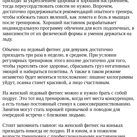
приходят за укреплением здоровья и хорошим настроением,
тогда переусердствовать совсем не нужно. Впрочем,
достаточно придерживаться рекомендаций опытного тренера,
чтобы избежать таких явлений, как ломота и боль в мышцах
после тренировок. Хороший наставник разрабатывает
индивидуальную программу обучения для всех подопечных, в
зависимости от их физической формы и умения держаться на
льду.
Обычно на ледовый фитнес для девушек достаточно
приходить три раза в неделю, в среднем. При условии
регулярных тренировок этого вполне достаточно для того,
чтобы укреплять свое здоровье, сбрасывать груз негативных
эмоций и набираться позитива. А также в таком режиме
незаметно будет меняться телосложение: лишние килограммы
уйдут, осанка станет красивой, а лицо счастливым.
На женский ледовый фитнес можно и нужно брать с собой
подруг. Это тот вид тренировок, когда нет места конкуренции,
а есть только постоянный стимул к самосовершенствованию.
Занятия могут стать хорошей привычкой и поводом для
очередной встречи с близкими людьми.
Стоит запомнить главное: на женский фитнес на коньках
приходить никогда не поздно. И в юном, и в пожилом
возрасте тренировки с профессиональными наставниками