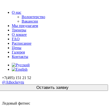
О нас
Волонтерство
Вакансии
Мы предлагаем
Тренеры
О хоккее
FAQ
Расписание
Цены
Галерея
Контакты
+7(495) 151 21 52
@Athockeyru
Ледовый фитнес