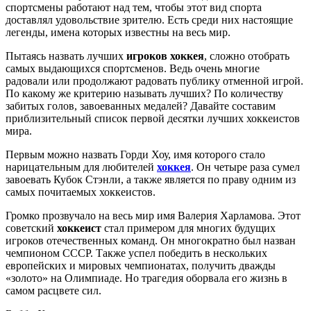
спортсмены работают над тем, чтобы этот вид спорта
доставлял удовольствие зрителю. Есть среди них настоящие
легенды, имена которых известны на весь мир.
Пытаясь назвать лучших
игроков хоккея
, сложно отобрать
самых выдающихся спортсменов. Ведь очень многие
радовали или продолжают радовать публику отменной игрой.
По какому же критерию называть лучших? По количеству
забитых голов, завоеванных медалей? Давайте составим
приблизительный список первой десятки лучших хоккеистов
мира.
Первым можно назвать Горди Хоу, имя которого стало
нарицательным для любителей
хоккея
. Он четыре раза сумел
завоевать Кубок Стэнли, а также является по праву одним из
самых почитаемых хоккеистов.
Громко прозвучало на весь мир имя Валерия Харламова. Этот
советский
хоккеист
стал примером для многих будущих
игроков отечественных команд. Он многократно был назван
чемпионом СССР. Также успел победить в нескольких
европейских и мировых чемпионатах, получить дважды
«золото» на Олимпиаде. Но трагедия оборвала его жизнь в
самом расцвете сил.