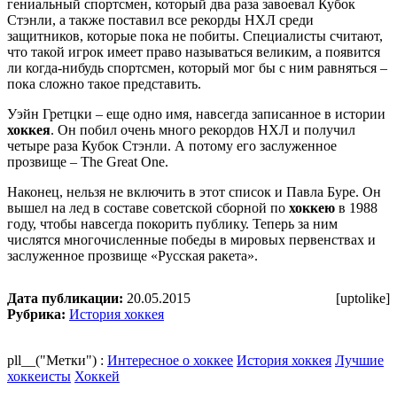
гениальный спортсмен, который два раза завоевал Кубок
Стэнли, а также поставил все рекорды НХЛ среди
защитников, которые пока не побиты. Специалисты считают,
что такой игрок имеет право называться великим, а появится
ли когда-нибудь спортсмен, который мог бы с ним равняться –
пока сложно такое представить.
Уэйн Гретцки – еще одно имя, навсегда записанное в истории
хоккея
. Он побил очень много рекордов НХЛ и получил
четыре раза Кубок Стэнли. А потому его заслуженное
прозвище – The Great One.
Наконец, нельзя не включить в этот список и Павла Буре. Он
вышел на лед в составе советской сборной по
хоккею
в 1988
году, чтобы навсегда покорить публику. Теперь за ним
числятся многочисленные победы в мировых первенствах и
заслуженное прозвище «Русская ракета».
Дата публикации:
20.05.2015
[uptolike]
Рубрика:
История хоккея
pll__("Метки") :
Интересное о хоккее
История хоккея
Лучшие
хоккеисты
Хоккей