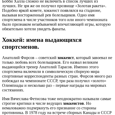
Бобби Халла сложно не включить в список лучших из
лучших. Не зря же он получил прозвище «Золотая ракета».
Подобно яркой комете, хоккеист появлялся на стадионе,
вызывая восторженный рев болельщиков. Одно имя
спортсмена в числе участников того или иного чемпионата
было признаком незабываемой впечатляющей игры, которую
обязательно хотели увидеть фанаты.
Хоккей: имена выдающихся
спортсменов.
Анатолий Фирсов – советский
хоккеист
, который завоевал не
только любовь всех болельщиков. Его назвал великим
выдающийся тренер Анатолий Тарасов. Именно этого
спортсмена включили в символическую сборную мира
спортивные корреспонденты разных стран. Фирсов много раз
побеждал на чемпионате СССР, три раза получил «золото»
Олимпиады и несколько раз – первые награды на мировых
состязаниях.
Имя Вячеслава Фетисова тоже неоднократно называли самые
строгие критики в числе ведущих
хоккеистов
. Но
немаловажно подчеркнуть его признание со стороны
противника. В 1978 году на встрече сборных Канады и СССР