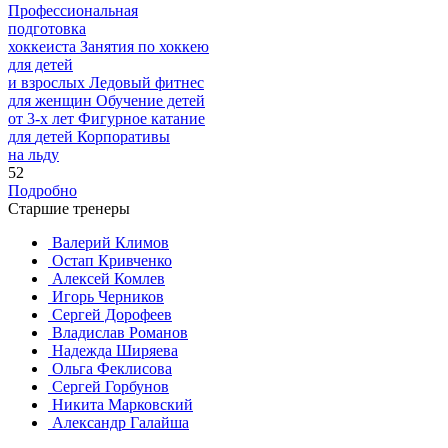
Профессиональная
подготовка
хоккеиста
Занятия по хоккею
для детей
и взрослых
Ледовый фитнес
для
женщин
Обучение детей
от
3-х лет
Фигурное катание
для
детей
Корпоративы
на льду
52
Подробно
Старшие тренеры
Валерий Климов
Остап Кривченко
Алексей Комлев
Игорь Черников
Сергей Дорофеев
Владислав Романов
Надежда Ширяева
Ольга Феклисова
Сергей Горбунов
Никита Марковский
Александр Галайша