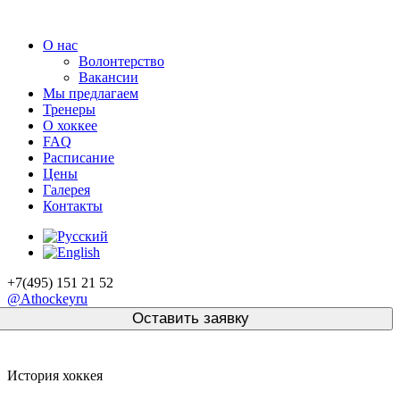
О нас
Волонтерство
Вакансии
Мы предлагаем
Тренеры
О хоккее
FAQ
Расписание
Цены
Галерея
Контакты
+7(495) 151 21 52
@Athockeyru
История хоккея