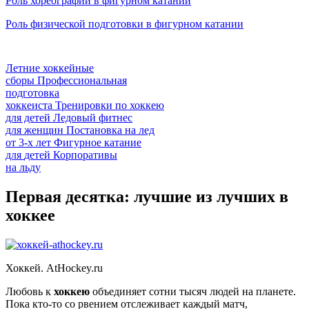
Роль хореографии в фигурном катании
Роль физической подготовки в фигурном катании
Летние хоккейные
сборы
Профессиональная
подготовка
хоккеиста
Тренировки по хоккею
для детей
Ледовый фитнес
для
женщин
Постановка на лед
от
3-х лет
Фигурное катание
для
детей
Корпоративы
на льду
Первая десятка: лучшие из лучших в
хоккее
Хоккей. AtHockey.ru
Любовь к
хоккею
объединяет сотни тысяч людей на планете.
Пока кто-то со рвением отслеживает каждый матч,