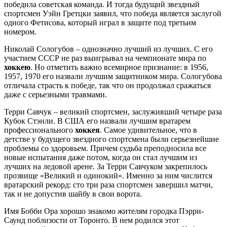
победила советская команда. И тогда будущий звездный
спортсмен Уэйн Гретцки заявил, что победа является заслугой
одного Фетисова, который играл в защите под третьим
номером.
Николай Сологубов – однозначно лучший из лучших. С его
участием СССР не раз выигрывал на чемпионате мира по
хоккею
. Но отметить важно всемирное признание: в 1956,
1957, 1970 его назвали лучшим защитником мира. Сологубова
отличала страсть к победе, так что он продолжал сражаться
даже с серьезными травмами.
Терри Савчук – великий спортсмен, заслуживший четыре раза
Кубок Стэнли. В США его назвали лучшим вратарем
профессионального
хоккея
. Самое удивительное, что в
детстве у будущего звездного спортсмена были серьезнейшие
проблемы со здоровьем. Причем судьба преподносила все
новые испытания даже потом, когда он стал лучшим из
лучших на ледовой арене. За Терри Савчуком закрепилось
прозвище «Великий и одинокий». Именно за ним числится
вратарский рекорд: сто три раза спортсмен завершил матчи,
так и не допустив шайбу в свои ворота.
Имя Бобби Ора хорошо знакомо жителям городка Пэрри-
Саунд поблизости от Торонто. В нем родился этот