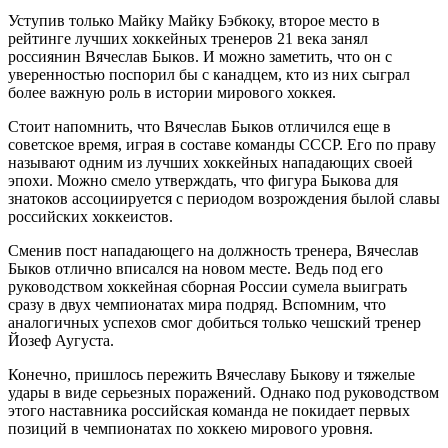
Уступив только Майку Майку Бэбкоку, второе место в
рейтинге лучших хоккейных тренеров 21 века занял
россиянин Вячеслав Быков. И можно заметить, что он с
уверенностью поспорил бы с канадцем, кто из них сыграл
более важную роль в истории мирового хоккея.
Стоит напомнить, что Вячеслав Быков отличился еще в
советское время, играя в составе команды СССР. Его по праву
называют одним из лучших хоккейных нападающих своей
эпохи. Можно смело утверждать, что фигура Быкова для
знатоков ассоциируется с периодом возрождения былой славы
российских хоккеистов.
Сменив пост нападающего на должность тренера, Вячеслав
Быков отлично вписался на новом месте. Ведь под его
руководством хоккейная сборная России сумела выиграть
сразу в двух чемпионатах мира подряд. Вспомним, что
аналогичных успехов смог добиться только чешский тренер
Йозеф Аугуста.
Конечно, пришлось пережить Вячеславу Быкову и тяжелые
удары в виде серьезных поражений. Однако под руководством
этого наставника российская команда не покидает первых
позиций в чемпионатах по хоккею мирового уровня.