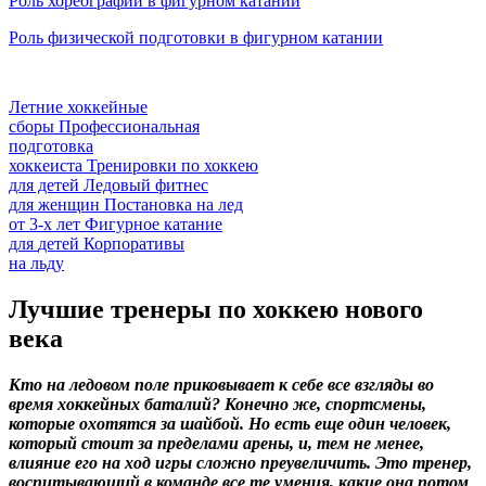
Роль хореографии в фигурном катании
Роль физической подготовки в фигурном катании
Летние хоккейные
сборы
Профессиональная
подготовка
хоккеиста
Тренировки по хоккею
для детей
Ледовый фитнес
для
женщин
Постановка на лед
от
3-х лет
Фигурное катание
для
детей
Корпоративы
на льду
Лучшие тренеры по хоккею нового
века
Кто на ледовом поле приковывает к себе все взгляды во
время хоккейных баталий? Конечно же, спортсмены,
которые охотятся за шайбой. Но есть еще один человек,
который стоит за пределами арены, и, тем не менее,
влияние его на ход игры сложно преувеличить. Это тренер,
воспитывающий в команде все те умения, какие она потом