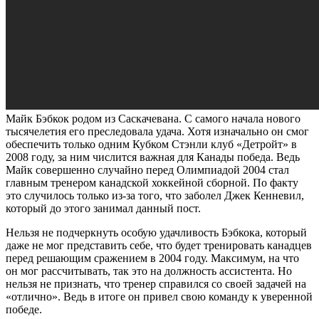
Майк Бэбкок родом из Саскачевана. С самого начала нового
тысячелетия его преследовала удача. Хотя изначально он смог
обеспечить только одним Кубком Стэнли клуб «Детройт» в
2008 году, за ним числится важная для Канады победа. Ведь
Майк совершенно случайно перед Олимпиадой 2004 стал
главным тренером канадской хоккейной сборной. По факту
это случилось только из-за того, что заболел Джек Кенневил,
который до этого занимал данный пост.
Нельзя не подчеркнуть особую удачливость Бэбкока, который
даже не мог представить себе, что будет тренировать канадцев
перед решающим сражением в 2004 году. Максимум, на что
он мог рассчитывать, так это на должность ассистента. Но
нельзя не признать, что тренер справился со своей задачей на
«отлично». Ведь в итоге он привел свою команду к уверенной
победе.