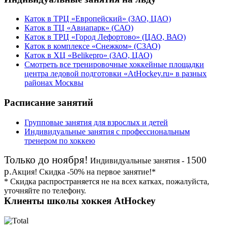
Каток в ТРЦ «Европейский» (ЗАО, ЦАО)
Каток в ТЦ «Авиапарк» (САО)
Каток в ТРЦ «Город Лефортово» (ЦАО, ВАО)
Каток в комплексе «Снежком» (СЗАО)
Каток в ХЦ «Belikepro» (ЗАО, ЦАО)
Смотреть все тренировочные хоккейные площадки
центра ледовой подготовки «AtHockey.ru» в разных
районах Москвы
Расписание занятий
Групповые занятия для взрослых и детей
Индивидуальные занятия с профессиональным
тренером по хоккею
Только до ноября!
1500
Индивидуальные занятия -
р.
Акция!
Скидка
-50%
на первое занятие!*
* Скидка распространяется не на всех катках, пожалуйста,
уточняйте по телефону.
Клиенты школы хоккея AtHockey