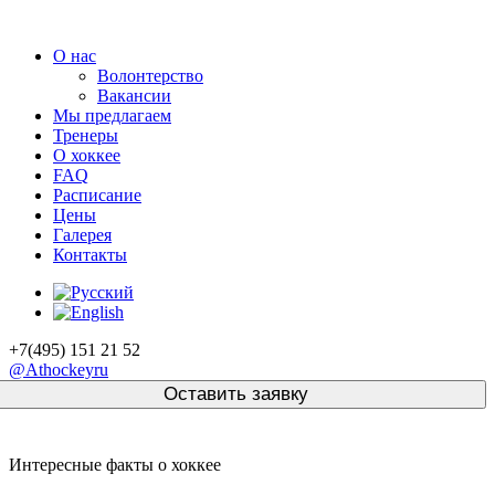
О нас
Волонтерство
Вакансии
Мы предлагаем
Тренеры
О хоккее
FAQ
Расписание
Цены
Галерея
Контакты
+7(495) 151 21 52
@Athockeyru
Интересные факты о хоккее