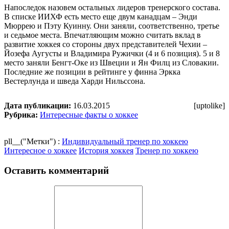
Напоследок назовем остальных лидеров тренерского состава.
В списке ИИХФ есть место еще двум канадцам – Энди
Мюррею и Пэту Куинну. Они заняли, соответственно, третье
и седьмое места. Впечатляющим можно считать вклад в
развитие хоккея со стороны двух представителей Чехии –
Йозефа Аугусты и Владимира Ружички (4 и 6 позиция). 5 и 8
место заняли Бенгт-Оке из Швеции и Ян Филц из Словакии.
Последние же позиции в рейтинге у финна Эркка
Вестерлунда и шведа Харди Нильссона.
Дата публикации:
16.03.2015
[uptolike]
Рубрика:
Интересные факты о хоккее
pll__("Метки") :
Индивидуальный тренер по хоккею
Интересное о хоккее
История хоккея
Тренер по хоккею
Оставить комментарий