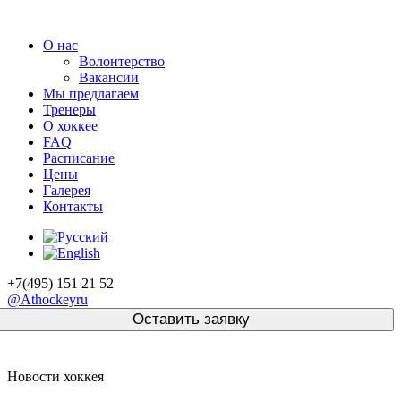
О нас
Волонтерство
Вакансии
Мы предлагаем
Тренеры
О хоккее
FAQ
Расписание
Цены
Галерея
Контакты
+7(495) 151 21 52
@Athockeyru
Новости хоккея