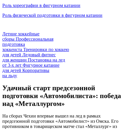
Роль хореографии в фигурном катании
Роль физической подготовки в фигурном катании
Летние хоккейные
сборы
Профессиональная
подготовка
хоккеиста
Тренировки по хоккею
для детей
Ледовый фитнес
для
женщин
Постановка на лед
от
3-х лет
Фигурное катание
для
детей
Корпоративы
на льду
Удачный старт предсезонной
подготовки «Автомобилиста»: победа
над «Металлургом»
На сборах Чехии впервые вышел на лед в рамках
предсезонной подготовки «Автомобилист» из Омска. Его
противником в товарищеском матче стал «Металлург» из