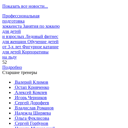
Показать все новости...
Профессиональная
подготовка
хоккеиста
Занятия по хоккею
для детей
и взрослых
Ледовый фитнес
для
женщин
Обучение детей
от
3-х лет
Фигурное катание
для
детей
Корпоративы
на льду
52
Подробно
Старшие тренеры
Валерий Климов
Остап Кривченко
Алексей Комлев
Игорь Черников
Сергей Дорофеев
Владислав Романов
Надежда Ширяева
Ольга Феклисова
Сергей Горбунов