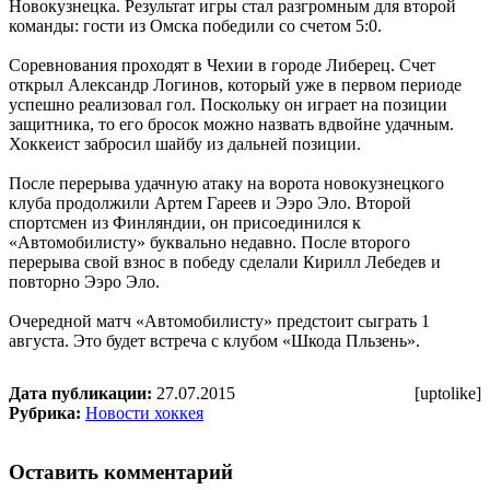
Новокузнецка. Результат игры стал разгромным для второй
команды: гости из Омска победили со счетом 5:0.
Соревнования проходят в Чехии в городе Либерец. Счет
открыл Александр Логинов, который уже в первом периоде
успешно реализовал гол. Поскольку он играет на позиции
защитника, то его бросок можно назвать вдвойне удачным.
Хоккеист забросил шайбу из дальней позиции.
После перерыва удачную атаку на ворота новокузнецкого
клуба продолжили Артем Гареев и Ээро Эло. Второй
спортсмен из Финляндии, он присоединился к
«Автомобилисту» буквально недавно. После второго
перерыва свой взнос в победу сделали Кирилл Лебедев и
повторно Ээро Эло.
Очередной матч «Автомобилисту» предстоит сыграть 1
августа. Это будет встреча с клубом «Шкода Пльзень».
Дата публикации:
27.07.2015
[uptolike]
Рубрика:
Новости хоккея
Оставить комментарий