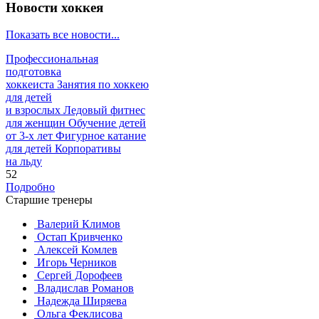
Новости хоккея
Показать все новости...
Профессиональная
подготовка
хоккеиста
Занятия по хоккею
для детей
и взрослых
Ледовый фитнес
для
женщин
Обучение детей
от
3-х лет
Фигурное катание
для
детей
Корпоративы
на льду
52
Подробно
Старшие тренеры
Валерий Климов
Остап Кривченко
Алексей Комлев
Игорь Черников
Сергей Дорофеев
Владислав Романов
Надежда Ширяева
Ольга Феклисова