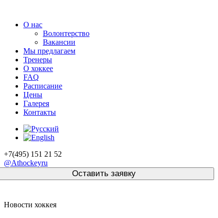
О нас
Волонтерство
Вакансии
Мы предлагаем
Тренеры
О хоккее
FAQ
Расписание
Цены
Галерея
Контакты
+7(495) 151 21 52
@Athockeyru
Новости хоккея