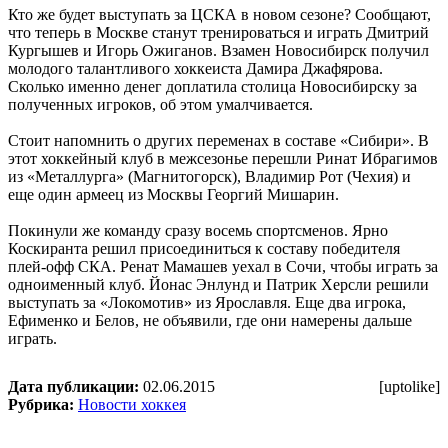
Кто же будет выступать за ЦСКА в новом сезоне? Сообщают,
что теперь в Москве станут тренироваться и играть Дмитрий
Кургышев и Игорь Ожиганов. Взамен Новосибирск получил
молодого талантливого хоккеиста Дамира Джафярова.
Сколько именно денег доплатила столица Новосибирску за
полученных игроков, об этом умалчивается.
Стоит напомнить о других переменах в составе «Сибири». В
этот хоккейный клуб в межсезонье перешли Ринат Ибрагимов
из «Металлурга» (Магнитогорск), Владимир Рот (Чехия) и
еще один армеец из Москвы Георгий Мишарин.
Покинули же команду сразу восемь спортсменов. Ярно
Коскиранта решил присоединиться к составу победителя
плей-офф СКА. Ренат Мамашев уехал в Сочи, чтобы играть за
одноименный клуб. Йонас Энлунд и Патрик Херсли решили
выступать за «Локомотив» из Ярославля. Еще два игрока,
Ефименко и Белов, не объявили, где они намерены дальше
играть.
Дата публикации:
02.06.2015
[uptolike]
Рубрика:
Новости хоккея