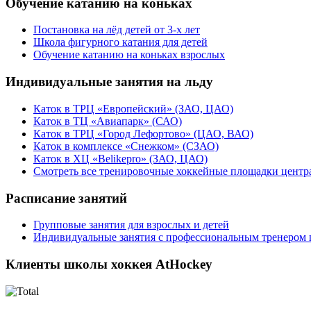
Обучение катанию на коньках
Постановка на лёд детей от 3-х лет
Школа фигурного катания для детей
Обучение катанию на коньках взрослых
Индивидуальные занятия на льду
Каток в ТРЦ «Европейский» (ЗАО, ЦАО)
Каток в ТЦ «Авиапарк» (САО)
Каток в ТРЦ «Город Лефортово» (ЦАО, ВАО)
Каток в комплексе «Снежком» (СЗАО)
Каток в ХЦ «Belikepro» (ЗАО, ЦАО)
Смотреть все тренировочные хоккейные площадки центра
Расписание занятий
Групповые занятия для взрослых и детей
Индивидуальные занятия с профессиональным тренером 
Клиенты школы хоккея AtHockey