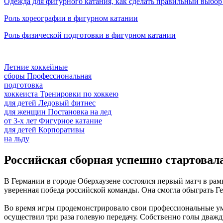
Одежда для фигурного катания, как сделать правильный выбор
Роль хореографии в фигурном катании
Роль физической подготовки в фигурном катании
Летние хоккейные
сборы
Профессиональная
подготовка
хоккеиста
Тренировки по хоккею
для детей
Ледовый фитнес
для
женщин
Постановка на лед
от
3-х лет
Фигурное катание
для
детей
Корпоративы
на льду
Российская сборная успешно стартовал
В Германии в городе Оберхаузене состоялся первый матч в рам
уверенная победа российской команды. Она смогла обыграть Ге
Во время игры продемонстрировало свои профессиональные уме
осуществил три раза голевую передачу. Собственно голы дваж