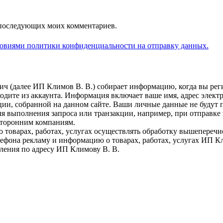
ля последующих моих комментариев.
словиями политики конфиденциальности на отправку данных.
далее ИП Климов В. В.) собирает информацию, когда вы регист
ыходите из аккаунта. Информация включает ваше имя, адрес элек
ии, собранной на данном сайте. Ваши личные данные не будут 
 выполнения запроса или транзакции, например, при отправке з
сторонним компаниям.
 товарах, работах, услугах осуществлять обработку вышепереч
фона рекламу и информацию о товарах, работах, услугах ИП Кли
ления по адресу ИП Климову В. В.