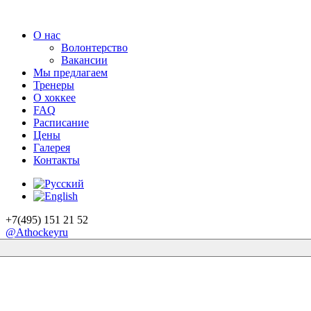
О нас
Волонтерство
Вакансии
Мы предлагаем
Тренеры
О хоккее
FAQ
Расписание
Цены
Галерея
Контакты
+7(495) 151 21 52
@Athockeyru