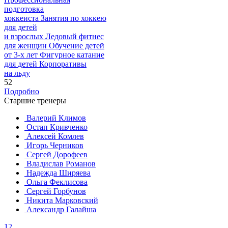
подготовка
хоккеиста
Занятия по хоккею
для детей
и взрослых
Ледовый фитнес
для
женщин
Обучение детей
от
3-х лет
Фигурное катание
для
детей
Корпоративы
на льду
52
Подробно
Старшие тренеры
Валерий Климов
Остап Кривченко
Алексей Комлев
Игорь Черников
Сергей Дорофеев
Владислав Романов
Надежда Ширяева
Ольга Феклисова
Сергей Горбунов
Никита Марковский
Александр Галайша
1
2