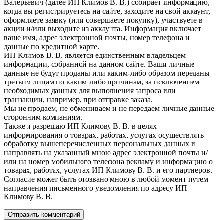
Валерьевич (далее ИП Климов В. В.) собирает информацию,
когда вы регистрируетесь на сайте, заходите на свой аккаунт,
оформляете заявку (или совершаете покупку), участвуете в
акции и/или выходите из аккаунта. Информация включает
ваше имя, адрес электронной почты, номер телефона и
данные по кредитной карте.
ИП Климов В. В. является единственным владельцем
информации, собранной на данном сайте. Ваши личные
данные не будут проданы или каким-либо образом переданы
третьим лицам по каким-либо причинам, за исключением
необходимых данных для выполнения запроса или
транзакции, например, при отправке заказа.
Мы не продаем, не обмениваем и не передаем личные данные
сторонним компаниям.
Также я разрешаю ИП Климову В. В. в целях
информирования о товарах, работах, услугах осуществлять
обработку вышеперечисленных персональных данных и
направлять на указанный мною адрес электронной почты и/
или на номер мобильного телефона рекламу и информацию о
товарах, работах, услугах ИП Климову В. В. и его партнеров.
Согласие может быть отозвано мною в любой момент путем
направления письменного уведомления по адресу ИП
Климову В. В.