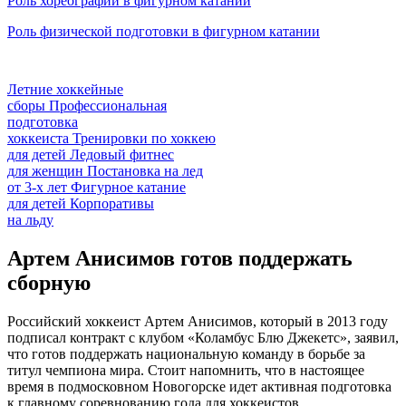
Роль хореографии в фигурном катании
Роль физической подготовки в фигурном катании
Летние хоккейные
сборы
Профессиональная
подготовка
хоккеиста
Тренировки по хоккею
для детей
Ледовый фитнес
для
женщин
Постановка на лед
от
3-х лет
Фигурное катание
для
детей
Корпоративы
на льду
Артем Анисимов готов поддержать
сборную
Российский хоккеист Артем Анисимов, который в 2013 году
подписал контракт с клубом «Коламбус Блю Джекетс», заявил,
что готов поддержать национальную команду в борьбе за
титул чемпиона мира. Стоит напомнить, что в настоящее
время в подмосковном Новогорске идет активная подготовка
к главному соревнованию года для хоккеистов.