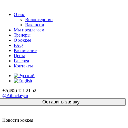
О нас
Волонтерство
Вакансии
Мы предлагаем
Тренеры
О хоккее
FAQ
Расписание
Цены
Галерея
Контакты
+7(495) 151 21 52
@Athockeyru
Новости хоккея