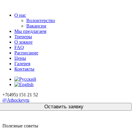
О нас
Волонтерство
Вакансии
Мы предлагаем
Тренеры
О хоккее
FAQ
Расписание
Цены
Галерея
Контакты
+7(495) 151 21 52
@Athockeyru
Полезные советы