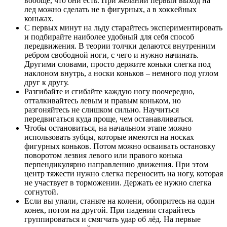
вообще, что они есть. При желании первый выход на
лед можно сделать не в фигурных, а в хоккейных
коньках.
С первых минут на льду старайтесь экспериментировать
и подбирайте наиболее удобный для себя способ
передвижения. В теории толчки делаются внутренним
ребром свободной ноги, с чего и нужно начинать.
Другими словами, просто держите коньки слегка под
наклоном внутрь, а носки коньков – немного под углом
друг к другу.
Разгибайте и сгибайте каждую ногу поочередно,
отталкивайтесь левым и правым коньком, но
разгоняйтесь не слишком сильно. Научиться
передвигаться куда проще, чем останавливаться.
Чтобы остановиться, на начальном этапе можно
использовать зубцы, которые имеются на носках
фигурных коньков. Потом можно осваивать остановку
поворотом лезвия левого или правого конька
перпендикулярно направлению движения. При этом
центр тяжести нужно слегка переносить на ногу, которая
не участвует в торможении. Держать ее нужно слегка
согнутой.
Если вы упали, станьте на колени, обопритесь на один
конек, потом на другой. При падении старайтесь
группироваться и смягчать удар об лёд. На первые