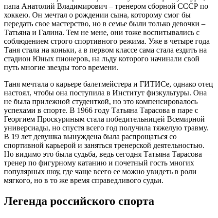
папа Анатолий Владимирович – тренером сборной СССР по
хоккею. Он мечтал о рождении сына, которому смог бы
передать свое мастерство, но в семье были только девочки –
Татьяна и Галина. Тем не мене, они тоже воспитывались с
соблюдением строго спортивного режима. Уже в четыре года
Таня стала на коньки, а в первом классе сама стала ездить на
стадион Юных пионеров, на льду которого начинали свой
путь многие звезды того времени.
Таня мечтала о карьере балетмейстера и ГИТИСе, однако отец
настоял, чтобы она поступила в Институт физкультуры. Она
не была прилежной студенткой, но это компенсировалось
успехами в спорте. В 1966 году Татьяна Тарасова в паре с
Георгием Проскуриным стала победительницей Всемирной
универсиады, но спустя всего год получила тяжелую травму.
В 19 лет девушка вынуждена была распрощаться со
спортивной карьерой и заняться тренерской деятельностью.
Но видимо это была судьба, ведь сегодня Татьяна Тарасова —
тренер по фигурному катанию и почетный гость многих
популярных шоу, где чаще всего ее можно увидеть в роли
мягкого, но в то же время справедливого судьи.
Легенда российского спорта