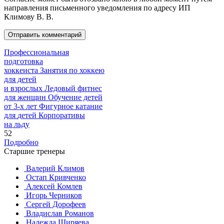
направления письменного уведомления по адресу ИП
Климову В. В.
Профессиональная
подготовка
хоккеиста
Занятия по хоккею
для детей
и взрослых
Ледовый фитнес
для
женщин
Обучение детей
от
3-х лет
Фигурное катание
для
детей
Корпоративы
на льду
52
Подробно
Старшие тренеры
Валерий Климов
Остап Кривченко
Алексей Комлев
Игорь Черников
Сергей Дорофеев
Владислав Романов
Надежда Ширяева