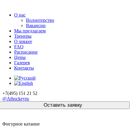
О нас
Волонтерство
Вакансии
Мы предлагаем
Тренеры
О хоккее
FAQ
Расписание
Цены
Галерея
Контакты
+7(495) 151 21 52
@Athockeyru
Фигурное катание