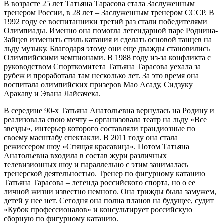
В возрасте 25 лет Татьяна Тарасова стала Заслуженным
тренером России, в 28 лет – Заслуженным тренером СССР. В
1992 году ее воспитанники третий раз стали победителями
Олимпиады. Именно она помогла легендарной паре Роднина-
Зайцев изменить стиль катания и сделать основой танцев на
льду музыку. Благодаря этому они еще дважды становились
Олимпийскими чемпионами. В 1988 году из-за конфликта с
руководством Спорткомитета Татьяна Тарасова уехала за
рубеж и проработала там несколько лет. За это время она
воспитала олимпийских призеров Мао Асаду, Сидзуку
Аракаву и Эвана Лайсачека.
В середине 90-х Татьяна Анатольевна вернулась на Родину и
реализовала свою мечту – организовала театр на льду «Все
звезды», интерьер которого составляли грандиозные по
своему масштабу спектакли. В 2011 году она стала
режиссером шоу «Спящая красавица». Потом Татьяна
Анатольевна входила в состав жури различных
телевизионных шоу и параллельно с этим занималась
тренерской деятельностью. Тренер по фигурному катанию
Татьяна Тарасова – легенда российского спорта, но о ее
личной жизни известно немного. Она трижды была замужем,
детей у нее нет. Сегодня она полна планов на будущее, судит
«Кубок профессионалов» и консультирует российскую
сборную по фигурному катанию.