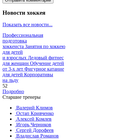
Новости хоккея
Показать все новости...
Профессиональная
подготовка
хоккеиста
Занятия по хоккею
для детей
и взрослых
Ледовый фитнес
для
женщин
Обучение детей
от
3-х лет
Фигурное катание
для
детей
Корпоративы
на льду
52
Подробно
Старшие тренеры
Валерий Климов
Остап Кривченко
Алексей Комлев
Игорь Черников
Сергей Дорофеев
Владислав Романов