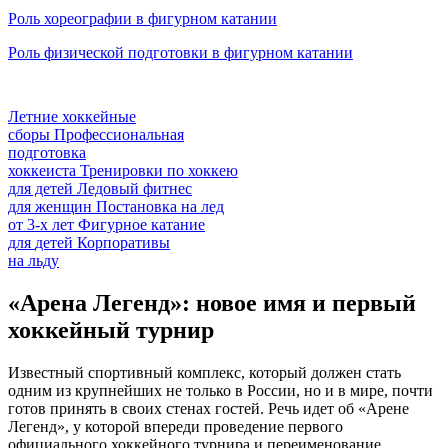
Роль хореографии в фигурном катании
Роль физической подготовки в фигурном катании
Летние хоккейные
сборы
Профессиональная
подготовка
хоккеиста
Тренировки по хоккею
для детей
Ледовый фитнес
для
женщин
Постановка на лед
от
3-х лет
Фигурное катание
для
детей
Корпоративы
на льду
«Арена Легенд»: новое имя и первый
хоккейный турнир
Известный спортивный комплекс, который должен стать
одним из крупнейших не только в России, но и в мире, почти
готов принять в своих стенах гостей. Речь идет об «Арене
Легенд», у которой впереди проведение первого
официального хоккейного турнира и переименование.