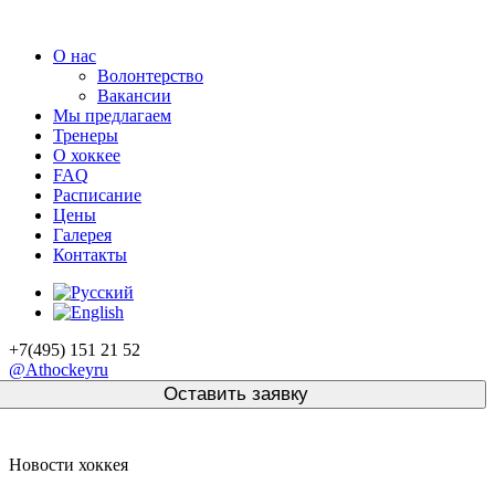
О нас
Волонтерство
Вакансии
Мы предлагаем
Тренеры
О хоккее
FAQ
Расписание
Цены
Галерея
Контакты
+7(495) 151 21 52
@Athockeyru
Новости хоккея