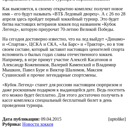
Как выясняется, к своему открытию комплекс получит новое
имя – его будут называть «ВТБ Ледовый дворец». А с 26 по 28
апреля здесь пройдет первый хоккейный турнир. Это будет
битва настоящих ветеранов хоккея под названием «Кубок
Легенд», которую приурочат 70-летию Великой Победы.
На сегодня достоверно известно, что на лед выйдут «Динамо»
и «Спартак», ЦСКА и СКА, «Ак Барс» и «Трактор», но в том
своем составе, который заставит настоящих ценителей спорта
вспомнить о былых годах славы отечественного хоккея.
Например, в игре примут участие Алексей Касатонов и
Александр Кожевников, Валерий Каменский и Владимир
Мышкин, Павел Буре и Виктор Шалимов, Максим
Сушинский и прочие легендарные спортсмены.
«Кубок Легенд» станет для россиян настоящим сюрпризом и
даже роскошным подарком к выдающейся дате. Ведь посетить
его можно будет бесплатно. Для этого достаточно получить в
кассе комплекса специальный бесплатный билет в день
проведения турнира.
Дата публикации:
09.04.2015
[uptolike]
Рубрика:
Новости хоккея